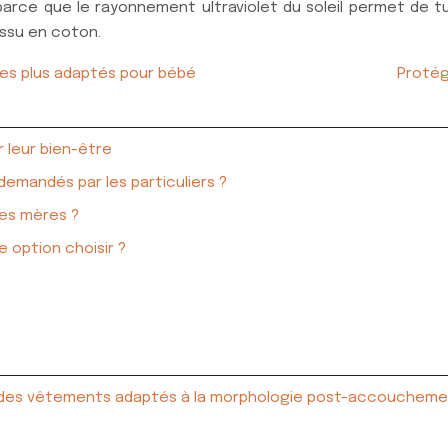
ce que le rayonnement ultraviolet du soleil permet de tue
issu en coton.
es plus adaptés pour bébé
Protég
r leur bien-être
 demandés par les particuliers ?
des mères ?
e option choisir ?
sir des vêtements adaptés à la morphologie post-accouchem